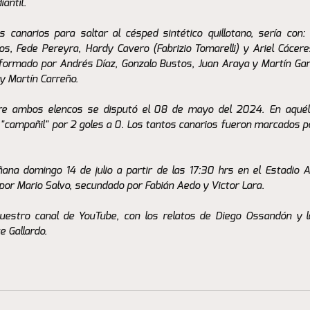
antil.
 canarios para saltar al césped sintético quillotano, sería con:
los, Fede Pereyra, Hardy Cavero (Fabrizio Tomarelli) y Ariel Cácere
ormado por Andrés Díaz, Gonzalo Bustos, Juan Araya y Martín Garn
 y Martín Carreño.
re ambos elencos se disputó el 08 de mayo del 2024. En aquélla
l "campañil" por 2 goles a 0. Los tantos canarios fueron marcados 
ana domingo 14 de julio a partir de las 17:30 hrs en el Estadio A
 por Mario Salvo, secundado por Fabián Aedo y Victor Lara.
uestro canal de YouTube, con los relatos de Diego Ossandón y l
e Gallardo.