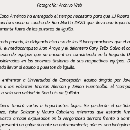
Fotografía: Archivo Web
Copa América ha entregado el tiempo necesario para que J.J Ribera
 performance al cuadro de San Martín 
#320
 que, lleva una importa
ante fuera de los puestos de liguilla. 
ada pasada, la dirigencia hizo uso de las 3 incorporaciones que el 
, el mediocampista Juan Araya y el delantero Gary Tello. Salvo el c
eden de equipos que se encuentran compitiendo en la Segunda Divi
iderados en las oncenas titulares de sus respectivos equipos. De
a llevar al equipo a puestos de liguilla.
enfrentar a Universidad de Concepción, equipo dirigido por Javi
as a los volantes Brahian Alemán y Jeison Fuentealba. El "campan
 a solo una unidad de San Luis de Quillota.
Ribera tendrá varias e importantes bajas. Se perderán el partido
zo, Yahir Salazar y Mauro Caballero, mientras que estarán fue
lazco, ambos expulsados en la vergonzosa derrota frente a Santi
n presentó un golpe durante un entrenamiento, aún es una incógnicta 