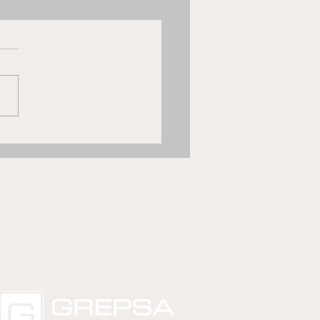
Luis quiere sumar su
er triunfo fuera de casa