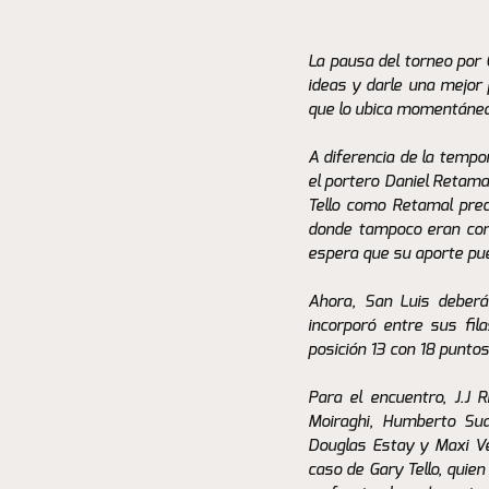
La pausa del torneo por 
ideas y darle una mejor
que lo ubica momentáneam
A diferencia de la tempor
el portero Daniel Retamal
Tello como Retamal prec
donde tampoco eran cons
espera que su aporte pued
Ahora, San Luis deberá 
incorporó entre sus fil
posición 13 con 18 puntos
Para el encuentro, J.J 
Moiraghi, Humberto Sua
Douglas Estay y Maxi Ve
caso de Gary Tello, quie