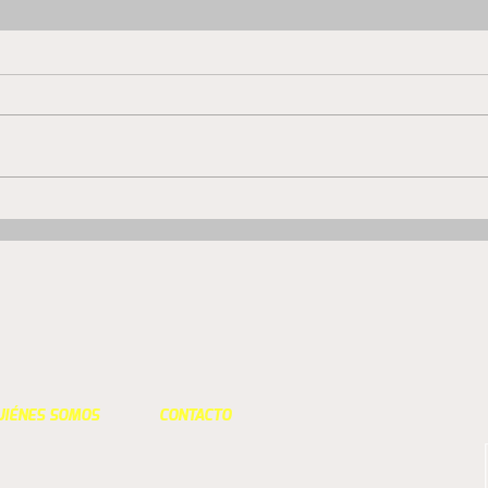
San Luis no quiere hacer
San 
milagros
prim
UIÉNES SOMOS
CONTACTO