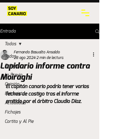
Entrada
Todos
Fernando Basualto Ansaldo
Todos
28 ago 2024
2 min de lectura
Lapidario informe contra
Crónica
La Previa
Moiraghi
Opinión
El capitán canario podría tener varias 
Entrevista
fechas de castigo tras el informe 
emitido por el árbitro Claudio Díaz.
Actualidad
Fichajes
Cortita y Al Pie