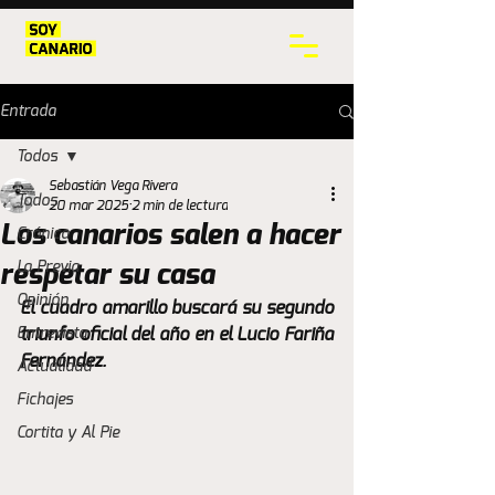
Entrada
Todos
Sebastián Vega Rivera
Todos
20 mar 2025
2 min de lectura
Los canarios salen a hacer
Crónica
La Previa
respetar su casa
Opinión
El cuadro amarillo buscará su segundo 
Entrevista
triunfo oficial del año en el Lucio Fariña 
Fernández. 
Actualidad
Fichajes
Cortita y Al Pie