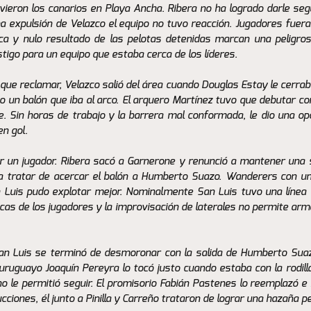
ieron los canarios en Playa Ancha. Ribera no ha logrado darle segu
a expulsión de Velazco el equipo no tuvo reacción. Jugadores fuera 
ca y nulo resultado de las pelotas detenidas marcan una peligros
tigo para un equipo que estaba cerca de los líderes.
que reclamar, Velazco salió del área cuando Douglas Estay le cerraba
un balón que iba al arco. El arquero Martínez tuvo que debutar con 
. Sin horas de trabajo y la barrera mal conformada, le dio una opo
n gol. 
 un jugador. Ribera sacó a Garnerone y renunció a mantener una sa
a tratar de acercar el balón a Humberto Suazo. Wanderers con una
Luis pudo explotar mejor. Nominalmente San Luis tuvo una línea d
icas de los jugadores y la improvisación de laterales no permite arm
an Luis se terminó de desmoronar con la salida de Humberto Suazo
uruguayo Joaquín Pereyra lo tocó justo cuando estaba con la rodilla 
no le permitió seguir. El promisorio Fabián Pastenes lo reemplazó e 
ucciones, él junto a Pinilla y Carreño trataron de lograr una hazaña p