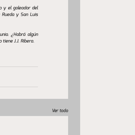
 y el goleador del 
 Rueda y San Luis 
unio. ¿Habrá algún 
 tiene J.J. Ribera.
Ver todo