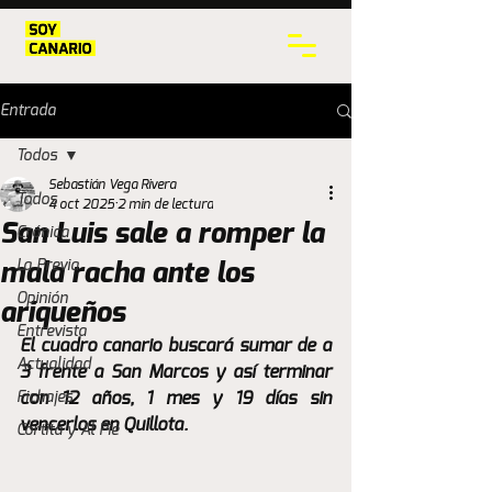
Entrada
Todos
Sebastián Vega Rivera
Todos
4 oct 2025
2 min de lectura
San Luis sale a romper la
Crónica
La Previa
mala racha ante los
Opinión
ariqueños
Entrevista
El cuadro canario buscará sumar de a 
Actualidad
3 frente a San Marcos y así terminar 
Fichajes
con 12 años, 1 mes y 19 días sin 
vencerlos en Quillota.
Cortita y Al Pie