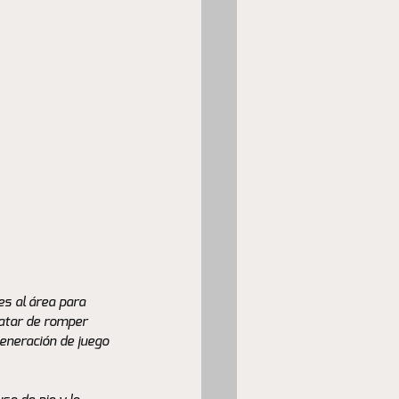
s al área para 
ratar de romper 
generación de juego 