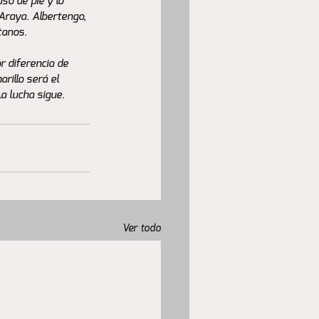
so de pie y lo 
Araya. Albertengo, 
anos. 
r diferencia de 
illo será el 
a lucha sigue.
Ver todo