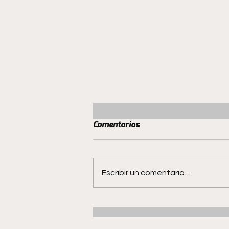
Comentarios
Escribir un comentario...
San Luis mantiene el invicto
en Quillota