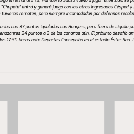
egó en el minuto 73, Humberto Suazo volvió a jugar. El estadio se pu
“Chupete” entró y generó juego con los otros ingresados Césped y 
 tuvieron remates, pero siempre incomodados por defensas recolet
narios con 37 puntos igualados con Rangers, pero fuera de Liguilla po
enazantes 34 puntos a 3 de los canarios aún. El próximo desafío amar
las 17:30 horas ante Deportes Concepción en el estadio Éster Roa. L