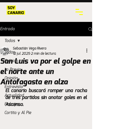
Entrada
Todos
Sebastián Vega Rivera
Todos
12 jul 2025
2 min de lectura
San Luis va por el golpe en
Crónica
La Previa
el norte ante un
Opinión
Antofagasta en alza
Entrevista
El canario buscará romper una racha 
Actualidad
de tres partidos sin anotar goles en el 
Fichajes
Ascenso.
Cortita y Al Pie