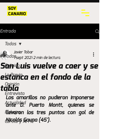
Entrada
Todos
Javier Tobar
Todos
1 sept 2021
2 min de lectura
San Luis vuelve a caer y se
Crónica
La Previa
estanca en el fondo de la
Opinión
tabla
Entrevista
Los amarillos no pudieron imponerse 
Actualidad
ante D. Puerto Montt, quienes se 
Fichajes
llevaron los tres puntos con gol de 
Nicolás Gauna (45'). 
Cortita y Al Pie