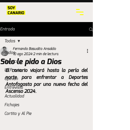
Entrada
Todos
Fernando Basualto Ansaldo
Todos
10 ago 2024
2 min de lectura
Solo le pido a Dios
Crónica
La Previa
El canario viajará hasta la perla del 
norte para enfrentar a Deportes 
Opinión
Antofagasta por una nueva fecha del 
Entrevista
Ascenso 2024.
Actualidad
Fichajes
Cortita y Al Pie