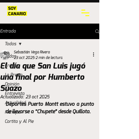
Entrada
Todos
Sebastián Vega Rivera
Todos
23 oct 2025
2 min de lectura
El día que San Luis jugó
Crónica
La Previa
una final por Humberto
Opinión
Suazo
Entrevista
Actualizado:
23 oct 2025
Actualidad
Deportes Puerto Montt estuvo a punto 
de llevarse a “Chupete” desde Quillota.
Fichajes
Cortita y Al Pie