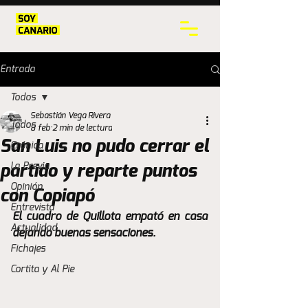
Entrada
Todos
Sebastián Vega Rivera
Todos
8 feb
2 min de lectura
San Luis no pudo cerrar el
Crónica
La Previa
partido y reparte puntos
Opinión
con Copiapó
Entrevista
El cuadro de Quillota empató en casa 
Actualidad
dejando buenas sensaciones.
Fichajes
Cortita y Al Pie