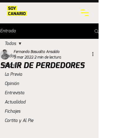
Entrada
Todos
Fernando Basualto Ansaldo
Todos
9 mar 2022
2 min de lectura
SALIR DE PERDEDORES
Crónica
La Previa
Opinión
Entrevista
Actualidad
Fichajes
Cortita y Al Pie