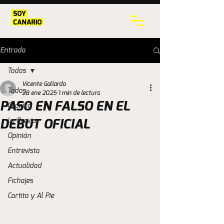
Entrada
Todos
Vicente Gallardo
Todos
28 ene 2025
1 min de lectura
PASO EN FALSO EN EL
Crónica
La Previa
DEBUT OFICIAL
Opinión
Entrevista
Actualidad
Fichajes
Cortita y Al Pie