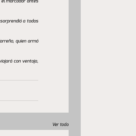
 el marcador antes 
sorprendió a todos 
arreño, quien armó 
iajará con ventaja, 
Ver todo