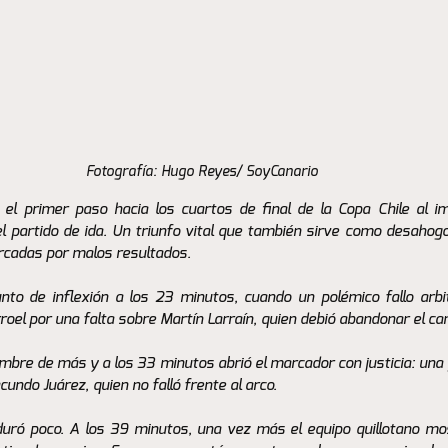
Fotografía: Hugo Reyes/ SoyCanario 
 el primer paso hacia los cuartos de final de la Copa Chile al i
 partido de ida. Un triunfo vital que también sirve como desahogo 
cadas por malos resultados.
to de inflexión a los 23 minutos, cuando un polémico fallo arbit
rroel por una falta sobre Martín Larraín, quien debió abandonar el ca
bre de más y a los 33 minutos abrió el marcador con justicia: una g
cundo Juárez, quien no falló frente al arco.
duró poco. A los 39 minutos, una vez más el equipo quillotano mos